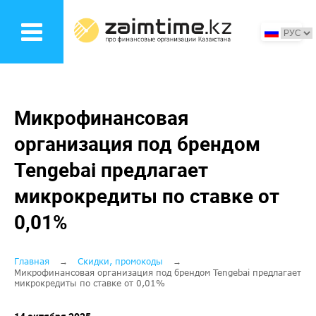
Перейти
к
основному
содержанию
Микрофинансовая
организация под брендом
Tengebai предлагает
микрокредиты по ставке от
0,01%
Строка
Главная
Скидки, промокоды
Микрофинансовая организация под брендом Tengebai предлагает
микрокредиты по ставке от 0,01%
навигации