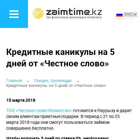
Перейти
к
основному
содержанию
Кредитные каникулы на 5
дней от «Честное слово»
Строка
Главная
Скидки, промокоды
Кредитные каникулы на 5 дней от «Честное слово»
навигации
15 марта 2018
ТОО «Честное слово Казахстан»
готовится к Наурызу и дарит
своим клиентам приятные подарки. В период с 21 по 25
марта 2018 года они смогут пользоваться займом
совершенно бесплатно.
Чтобы получить 5 дней по ставке 0%, необходимо
: