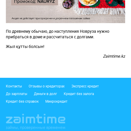
По древнему обычаю, до наступления Новруза нужно
прибраться в доме и рассчитаться с долгами.
Жыл құтты болсын!
Zaimtime.kz
Подвал
Контакты
Отзывы о кредиторах
Экспресс кредит
До зарплаты
Деньги в долг
Кредит без залога
Кредит без справок
Микрокредит