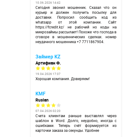
10.06.2026 14:42
Сегодня звонил мошенник. Сказал что он
курьер и должен получить посылку для
доставки. Попросил сообщить код из
whatsapp от этой компании. Сайт
https://fcredit.kz/
не рабочий но коды на
микрозаймы рассылает! Похоже что господа в
сговоре в мошеннических сделках. номер
неудачного мошенника +7 7711867904.
Займер KZ
Артифиан Ф.
19.04.2026 17:37
Хорошая компания. Доверяем!
KMF
Ruslan
07.04.2026 02:20
Счета клиентам раньше выставлял через
шаблон в Word. Долго, неудобно, иногда с
ошибками. Теперь счёт формируется из
карточки заказа за секунды. Удобнее