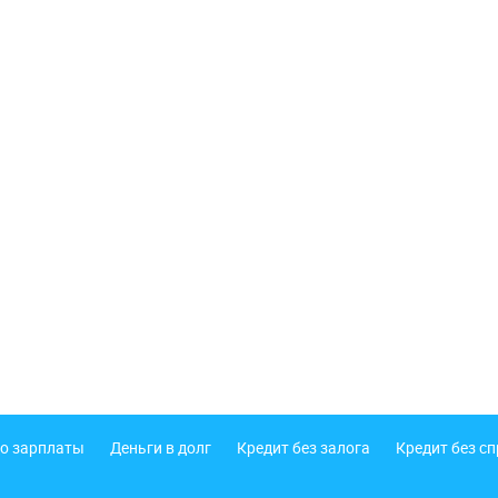
о зарплаты
Деньги в долг
Кредит без залога
Кредит без с