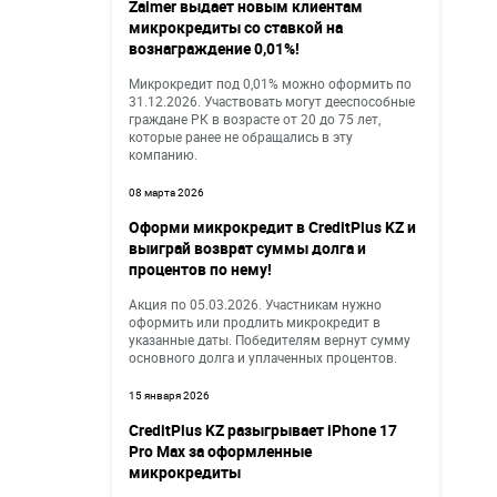
Zaimer выдает новым клиентам
микрокредиты со ставкой на
вознаграждение 0,01%!
Микрокредит под 0,01% можно оформить по
31.12.2026. Участвовать могут дееспособные
граждане РК в возрасте от 20 до 75 лет,
которые ранее не обращались в эту
компанию.
08 марта 2026
Оформи микрокредит в CreditPlus KZ и
выиграй возврат суммы долга и
процентов по нему!
Акция по 05.03.2026. Участникам нужно
оформить или продлить микрокредит в
указанные даты. Победителям вернут сумму
основного долга и уплаченных процентов.
15 января 2026
CreditPlus KZ разыгрывает iPhone 17
Pro Max за оформленные
микрокредиты