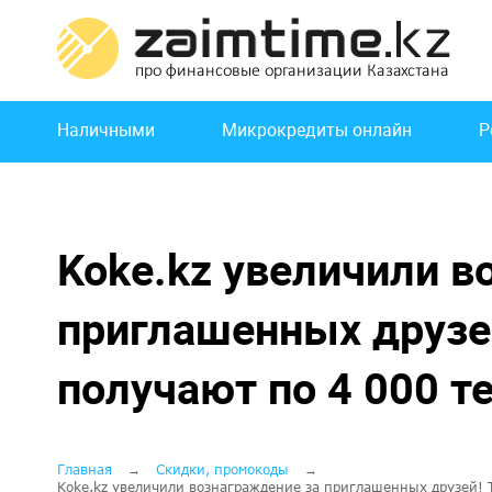
Перейти
к
основному
содержанию
Основная
Наличными
Микрокредиты онлайн
Р
навигация
Koke.kz увеличили в
приглашенных друзей
получают по 4 000 те
Строка
Главная
Скидки, промокоды
Koke.kz увеличили вознаграждение за приглашенных друзей! Т