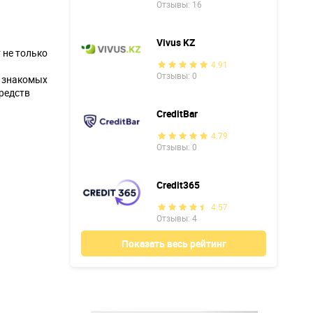
Отзывы: 16
Vivus KZ
 не только
4.91
Отзывы: 0
 знакомых
средств
CreditBar
4.79
Отзывы: 0
Credit365
4.57
Отзывы: 4
Показать весь рейтинг