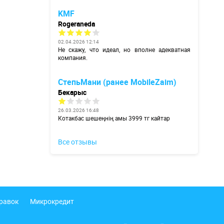
KMF
Rogeraneda
02.04.2026 12:14
Не скажу, что идеал, но вполне адекватная
компания.
СтепьМани (ранее MobileZaim)
Бекарыс
26.03.2026 16:48
Котакбас шешеңнің амы 3999 тг кайтар
Все отзывы
правок
Микрокредит