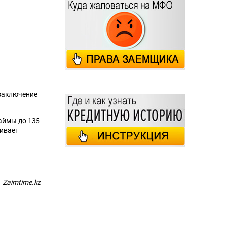
 заключение
аймы до 135
чивает
Zaimtime.kz