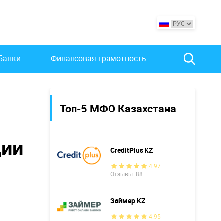
Банки
Финансовая грамотность
Топ-5 МФО Казахстана
ции
CreditPlus KZ
4.97
Отзывы: 88
Займер KZ
4.95