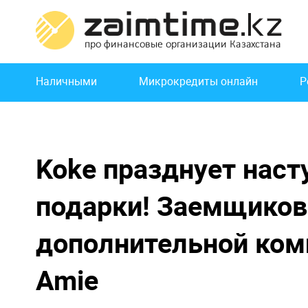
Перейти
к
основному
содержанию
Основная
Наличными
Микрокредиты онлайн
Р
навигация
Koke празднует наст
подарки! Заемщиков
дополнительной ком
Amie