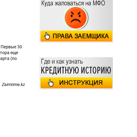
 Первые 30
итора еще
арта (по
Zaimtime.kz