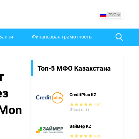
Банки
Финансовая грамотность
Топ-5 МФО Казахстана
т
ез
CreditPlus KZ
 Mon
4.97
Отзывы: 88
Займер KZ
4.95