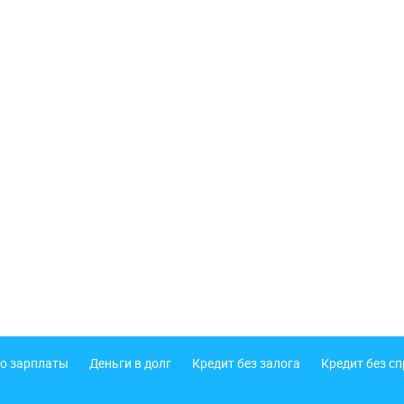
о зарплаты
Деньги в долг
Кредит без залога
Кредит без с