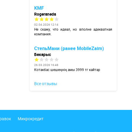
KMF
Rogeraneda
02.04.2026 12:14
Не скажу, что идеал, но вполне адекватная
компания.
СтепьМани (ранее MobileZaim)
Бекарыс
26.03.2026 16:48
Котакбас шешеңнің амы 3999 тг кайтар
Все отзывы
правок
Микрокредит