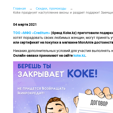
Строка
Главная
Скидки, промокоды
Koke празднует наступление весны и раздает подарки! Заемщ
навигации
04 марта 2021
ТОО «МФО «
Creditum
»
(бренд
Koke
.
kz
) приготовили подарки
хотят порадовать своих любимых женщин, могут принять уч
или сертификат на покупки в магазине
Mon
Amie
достоинств
Никаких дополнительных условий для участия выполнять 
Онлайн-заявки принимают на сайте
koke
.
kz
.