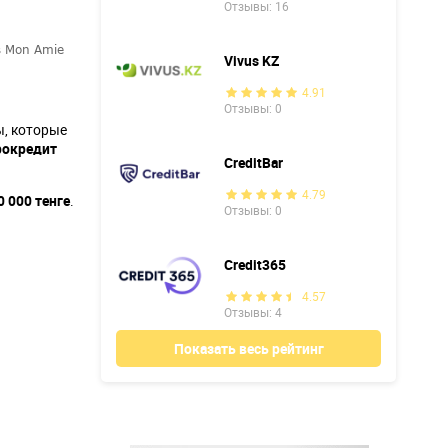
Отзывы: 16
в Mon Amie
Vivus KZ
4.91
Отзывы: 0
, которые
рокредит
CreditBar
4.79
 000 тенге
.
Отзывы: 0
Credit365
4.57
Отзывы: 4
Показать весь рейтинг