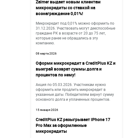
Zaimer выдает новым клиентам
микрокредиты со ставкой на
вознаграждение 0,01%!
Микрокредит под 0,01% можно оформить по
31.12.2026. Участвовать могут дееспособные
граждане РК в возрасте от 20 до 75 лет,
которые ранее не обращались в эту
компанию.
08 марта 2026
Оформи микрокредит в CreditPlus KZ и
выиграй возврат суммы долга и
процентов по нему!
Акция по 05.03.2026. Участникам нужно
оформить или продлить микрокредит в
указанные даты. Победителям вернут сумму
основного долга и уплаченных процентов.
15 января 2026
CreditPlus KZ разыгрывает iPhone 17
Pro Max за оформленные
микрокредиты