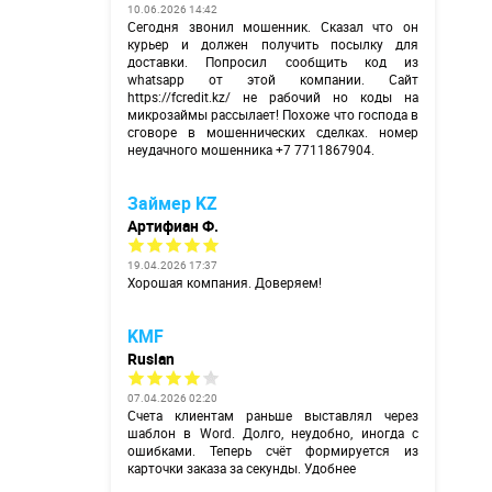
10.06.2026 14:42
Сегодня звонил мошенник. Сказал что он
курьер и должен получить посылку для
доставки. Попросил сообщить код из
whatsapp от этой компании. Сайт
https://fcredit.kz/
не рабочий но коды на
микрозаймы рассылает! Похоже что господа в
сговоре в мошеннических сделках. номер
неудачного мошенника +7 7711867904.
Займер KZ
Артифиан Ф.
19.04.2026 17:37
Хорошая компания. Доверяем!
KMF
Ruslan
07.04.2026 02:20
Счета клиентам раньше выставлял через
шаблон в Word. Долго, неудобно, иногда с
ошибками. Теперь счёт формируется из
карточки заказа за секунды. Удобнее