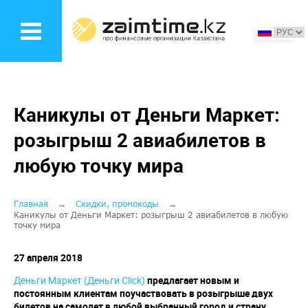
Перейти
к
основному
содержанию
Каникулы от Деньги Маркет:
розыгрыш 2 авиабилетов в
любую точку мира
Строка
Главная
Скидки, промокоды
Каникулы от Деньги Маркет: розыгрыш 2 авиабилетов в любую
точку мира
навигации
27 апреля 2018
Деньги Маркет (Деньги Сlick)
предлагает новым и
постоянным клиентам поучаствовать в розыгрыше двух
билетов на самолет в любой выбранный город и страну
.