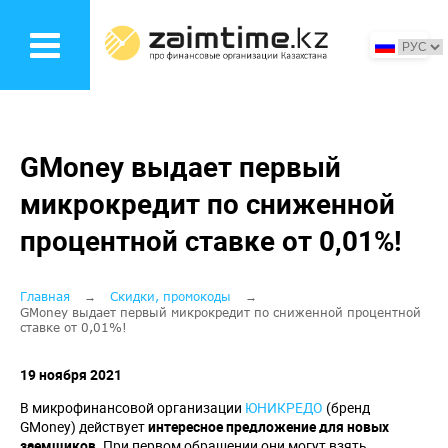
Перейти
к
основному
содержанию
GMoney выдает первый
микрокредит по сниженной
процентной ставке от 0,01%!
Строка
Главная
Скидки, промокоды
GMoney выдает первый микрокредит по сниженной процентной
ставке от 0,01%!
навигации
19 ноября 2021
В микрофинансовой организации
ЮНИКРЕДО
(бренд
GMoney) действует
интересное предложение для новых
заемщиков
. При первом обращении они могут взять