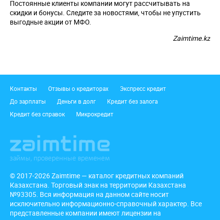
Постоянные клиенты компании могут рассчитывать на
скидки и бонусы. Следите за новостями, чтобы не упустить
выгодные акции от МФО.
Zaimtime.kz
Подвал
Контакты
Отзывы о кредиторах
Экспресс кредит
До зарплаты
Деньги в долг
Кредит без залога
Кредит без справок
Микрокредит
© 2017-2026 Zaimtime — каталог кредитных компаний
Казахстана. Торговый знак на территории Казахстана
№93305. Вся информация на данном сайте носит
исключительно информационно-справочный характер. Все
представленные компании имеют лицензии на