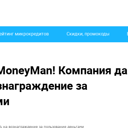
ейтинг микрокредитов
Скидки, промокоды
 MoneyMan! Компания да
знаграждение за
ми
% на вознаграждение за пользование деньгами