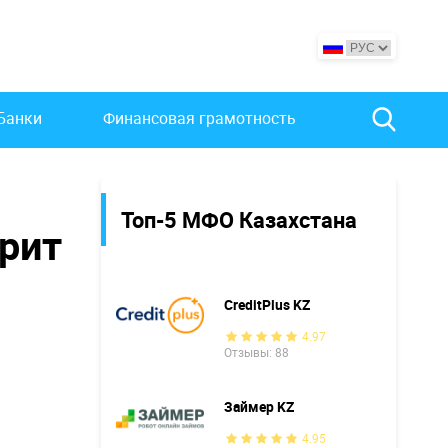
Банки
Финансовая грамотность
Топ-5 МФО Казахстана
рит
CreditPlus KZ
4.97
Отзывы: 88
Займер KZ
4.95