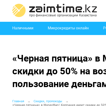
Перейти
к
основному
содержанию
Основная
Наличными
Микрокредиты онлайн
Р
навигация
«Черная пятница» в
скидки до 50% на во
пользование деньга
Строка
Главная
Скидки, промокоды
«Черная пятница» в MoneyMan! Компания дарит скидки до 50