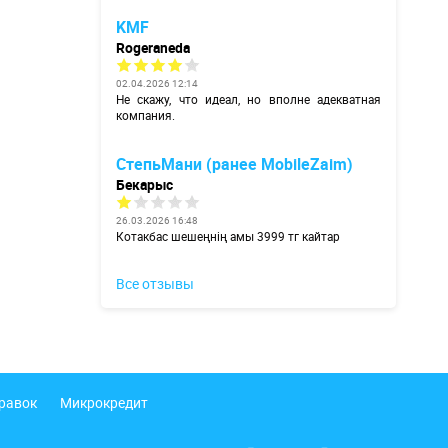
KMF
Rogeraneda
02.04.2026 12:14
Не скажу, что идеал, но вполне адекватная
компания.
СтепьМани (ранее MobileZaim)
Бекарыс
26.03.2026 16:48
Котакбас шешеңнің амы 3999 тг кайтар
Все отзывы
правок
Микрокредит