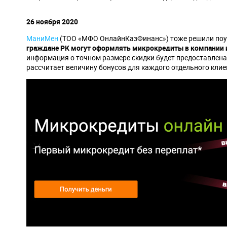
навигации
26 ноября 2020
МаниМен
(ТОО «МФО ОнлайнКазФинанс») тоже решили поуча
граждане РК могут оформлять микрокредиты в компании и
информация о точном размере скидки будет предоставлена
рассчитает величину бонусов для каждого отдельного клиен