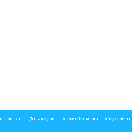
о зарплаты
Деньги в долг
Кредит без залога
Кредит без с