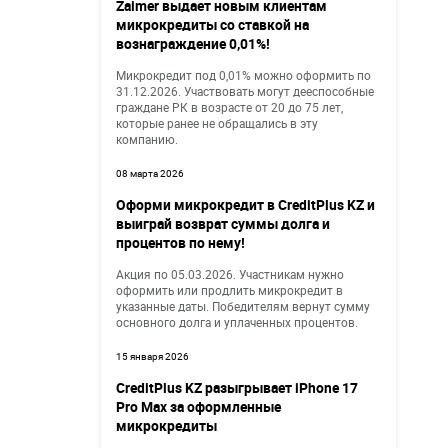
Zaimer выдает новым клиентам
микрокредиты со ставкой на
вознаграждение 0,01%!
Микрокредит под 0,01% можно оформить по
31.12.2026. Участвовать могут дееспособные
граждане РК в возрасте от 20 до 75 лет,
которые ранее не обращались в эту
компанию.
08 марта 2026
Оформи микрокредит в CreditPlus KZ и
выиграй возврат суммы долга и
процентов по нему!
Акция по 05.03.2026. Участникам нужно
оформить или продлить микрокредит в
указанные даты. Победителям вернут сумму
основного долга и уплаченных процентов.
15 января 2026
CreditPlus KZ разыгрывает iPhone 17
Pro Max за оформленные
микрокредиты