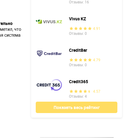
Отзывы: 16
Vivus KZ
тельно
4.91
метил, что
Отзывы: 0
ая система
CreditBar
4.79
Отзывы: 0
Credit365
4.57
Отзывы: 4
Показать весь рейтинг