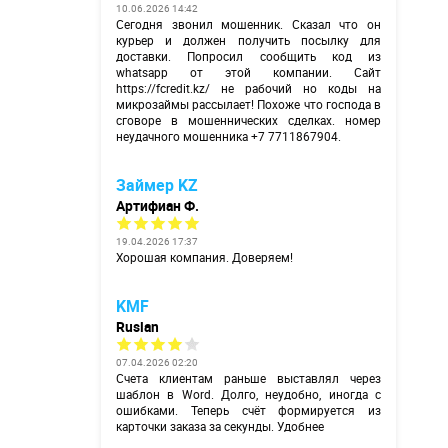
10.06.2026 14:42
Сегодня звонил мошенник. Сказал что он
курьер и должен получить посылку для
доставки. Попросил сообщить код из
whatsapp от этой компании. Сайт
https://fcredit.kz/
не рабочий но коды на
микрозаймы рассылает! Похоже что господа в
сговоре в мошеннических сделках. номер
неудачного мошенника +7 7711867904.
Займер KZ
Артифиан Ф.
19.04.2026 17:37
Хорошая компания. Доверяем!
KMF
Ruslan
07.04.2026 02:20
Счета клиентам раньше выставлял через
шаблон в Word. Долго, неудобно, иногда с
ошибками. Теперь счёт формируется из
карточки заказа за секунды. Удобнее