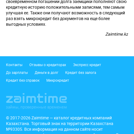
своевременном погашении долга заемщики пополняют свою
кредитную историю положительными записями, тем самым
улучшая ее. Также они получают возможность в следующий
раз взять микрокредит без документов на еще более
выгодных условиях.
Zaimtime.kz
Подвал
Контакты
Отзывы о кредиторах
Экспресс кредит
До зарплаты
Деньги в долг
Кредит без залога
Кредит без справок
Микрокредит
© 2017-2026 Zaimtime — каталог кредитных компаний
Казахстана. Торговый знак на территории Казахстана
№93305. Вся информация на данном сайте носит