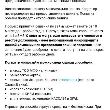
предназначенный для выплаты пенсий и пособий.
Важно заполнять анкету максимально честно. Кредитор
перепроверяет все предоставленные данные. Попытка
обмана приведет к отклонению заявки.
Процесс принятия решения по займу может занять от 10
минут до 1 рабочего дня. О результатах МФО сообщит через
e-mail и SMS.
Отказать могут, если пользователь числится в
реестре должников, имеет непогашенный микрокредит в
данной компании или предоставил ложные сведения.
Если
заявление будет одобрено, то деньги поступят на счет в срок
от 15 минут до 3 рабочих дней.
Погасить микрозайм можно следующими способами:
в кассу ТОО МФО наличными;
банковской картой;
с помощью Интернет-банкинга
Homebank
(сервис от
Халык Банка);
через приложение PLUS24;
онлайн с КИВИ-кошелька;
в платежных терминалах КАССА24 и QIWI.
Первые три способа вернуть средства — без комиссии. При