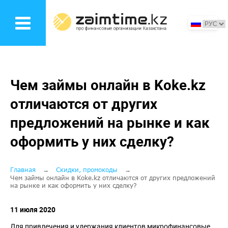
Перейти
к
основному
содержанию
Чем займы онлайн в Koke.kz
отличаются от других
предложений на рынке и как
оформить у них сделку?
Строка
Главная
Скидки, промокоды
Чем займы онлайн в Koke.kz отличаются от других предложений
на рынке и как оформить у них сделку?
навигации
11 июля 2020
Для привлечения и удержания клиентов микрофинансовые