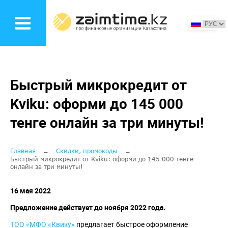
Перейти
к
основному
содержанию
Быстрый микрокредит от
Kviku: оформи до 145 000
тенге онлайн за три минуты!
Строка
Главная
Скидки, промокоды
Быстрый микрокредит от Kviku: оформи до 145 000 тенге
онлайн за три минуты!
навигации
16 мая 2022
Предложение действует до ноября 2022 года.
ТОО «МФО «Квику»
предлагает быстрое оформление