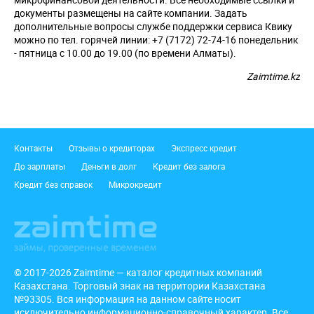
документы размещены на сайте компании. Задать
дополнительные вопросы службе поддержки сервиса Квику
можно по тел. горячей линии: +7 (7172) 72-74-16 понедельник
- пятница с 10.00 до 19.00 (по времени Алматы).
Zaimtime.kz
Подвал
Контакты
Отзывы о кредиторах
Экспресс кредит
До зарплаты
Деньги в долг
Кредит без залога
Кредит без справок
Микрокредит
© 2017-2026 Zaimtime — каталог кредитных компаний
Казахстана. Торговый знак на территории Казахстана
№93305. Вся информация на данном сайте носит
исключительно информационно-справочный характер. Все