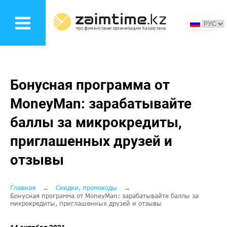
Перейти
к
основному
содержанию
Бонусная программа от
MoneyMan: зарабатывайте
баллы за микрокредиты,
приглашенных друзей и
отзывы
Строка
Главная
Скидки, промокоды
Бонусная программа от MoneyMan: зарабатывайте баллы за
микрокредиты, приглашенных друзей и отзывы
навигации