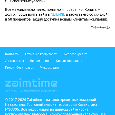
непонятных условий.
Все максимально четко, понятно и прозрачно. Копить –
долго, проще взять займ в
ALTENGE
и вернуть его со скидкой
в 50 процентов (акция доступна новым клиентам компании).
Zaimtime.kz
Подвал
Контакты
Отзывы о кредиторах
Экспресс кредит
До зарплаты
Деньги в долг
Кредит без залога
Кредит без справок
Микрокредит
© 2017-2026 Zaimtime — каталог кредитных компаний
Казахстана. Торговый знак на территории Казахстана
№93305. Вся информация на данном сайте носит
исключительно информационно-справочный характер. Все