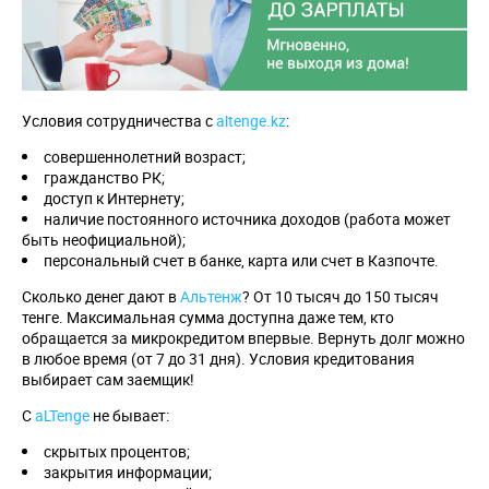
Условия сотрудничества с
altenge.kz
:
совершеннолетний возраст;
гражданство РК;
доступ к Интернету;
наличие постоянного источника доходов (работа может
быть неофициальной);
персональный счет в банке, карта или счет в Казпочте.
Сколько денег дают в
Альтенж
? От 10 тысяч до 150 тысяч
тенге. Максимальная сумма доступна даже тем, кто
обращается за микрокредитом впервые. Вернуть долг можно
в любое время (от 7 до 31 дня). Условия кредитования
выбирает сам заемщик!
С
aLTenge
не бывает:
скрытых процентов;
закрытия информации;