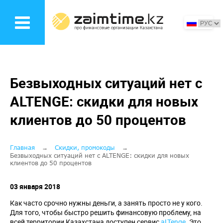
Перейти
к
основному
содержанию
Безвыходных ситуаций нет с
ALTENGE: скидки для новых
клиентов до 50 процентов
Строка
Главная
Скидки, промокоды
Безвыходных ситуаций нет с ALTENGE: скидки для новых
клиентов до 50 процентов
навигации
03 января 2018
Как часто срочно нужны деньги, а занять просто не у кого.
Для того, чтобы быстро решить финансовую проблему, на
всей территории Казахстана доступен сервис
aLTenge
. Это