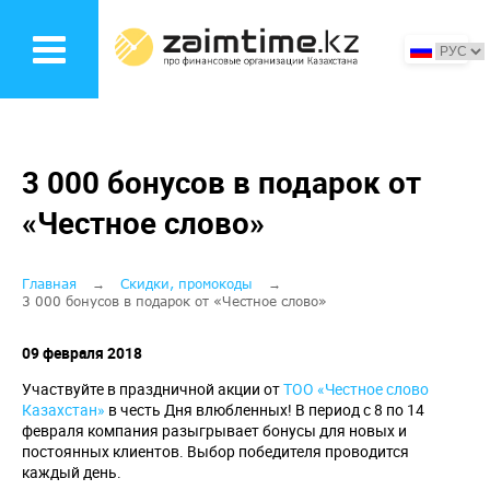
Перейти
к
основному
содержанию
3 000 бонусов в подарок от
«Честное слово»
Строка
Главная
Скидки, промокоды
3 000 бонусов в подарок от «Честное слово»
навигации
09 февраля 2018
Участвуйте в праздничной акции от
ТОО «Честное слово
Казахстан»
в честь Дня влюбленных! В период с 8 по 14
февраля компания разыгрывает бонусы для новых и
постоянных клиентов. Выбор победителя проводится
каждый день.