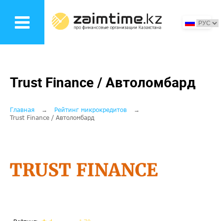
Перейти
к
основному
содержанию
Trust Finance / Автоломбард
Строка
Главная
Рейтинг микрокредитов
Trust Finance / Автоломбард
навигации