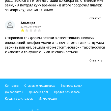
расслабился а в итоге на стадии договора вы отменили мне
займ, и я потерял кучу времени и в итоге просрочил платеж
за квартиру, СПАСИБО ВАМ!!!
Ответить
Альмира
22.01.2018 05:59
Отправила три формы заявки в ответ тишина, никаких
оповещений, телефон молчи и на почте тоже тишина, думала
звонить или нет, решила что не стоит, если они так относятся
к клиентам то лучше с ними не связываться!
Ответить
Подвал
Контакты
Отзывы о кредиторах
Экспресс кредит
До зарплаты
Деньги в долг
Кредит без залога
Кредит без справок
Микрокредит