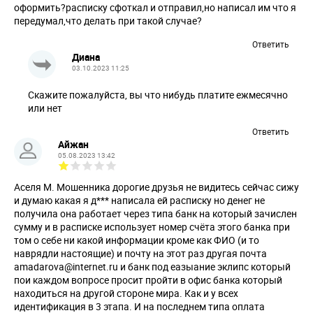
оформить?расписку сфоткал и отправил,но написал им что я
передумал,что делать при такой случае?
Ответить
Диана
03.10.2023 11:25
Скажите пожалуйста, вы что нибудь платите ежмесячно
или нет
Ответить
Айжан
05.08.2023 13:42
Аселя М. Мошенника дорогие друзья не видитесь сейчас сижу
и думаю какая я д*** написала ей расписку но денег не
получила она работает через типа банк на который зачислен
сумму и в расписке использует номер счёта этого банка при
том о себе ни какой информации кроме как ФИО (и то
наврядли настоящие) и почту на этот раз другая почта
amadarova@internet.ru
и банк под еазыание эклипс который
пои каждом вопросе просит пройти в офис банка который
находиться на другой стороне мира. Как и у всех
идентификация в 3 этапа. И на последнем типа оплата