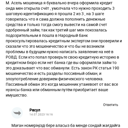
М. Асель мошеница я буквально вчера оформила кредит
онда мен открыла счёт , умолчала что нужно проходить 3
шаговую идентификацию я прошла 2 из 3 , на 3 шаге
говорилась что я сама должна пополнить денежные
средства и только тогда смогу вывести на самой счет
одобренный займ, так как третий шаг мен покозалась
подозрительным я пошла в Народный банк
прокосультировалась кредитным экспертом они проверили и
сказали что это мошеничество и что бы не возникли
проблемы в будущем нужно написать заявление на неё в
РОВД. Если кто попал проверьте свою кредитную историю в
кредитном бюро если нет банка где вы оформляли займ то
это доказывает что вас обманули. Есть закон РК статья 190
мошеничество и есть разделы поссивный обман, и
злоупотребление доверием физичекского человека.
Пассивный обман это когда мошенник утаиевоет от вас все
нуансы банка или обманным путём приобритает ваше
имушество.
Ответить
Расул
14.07.2023 16:16
Маған номеріңізді бере аласыз ба менде сондай жағдайға