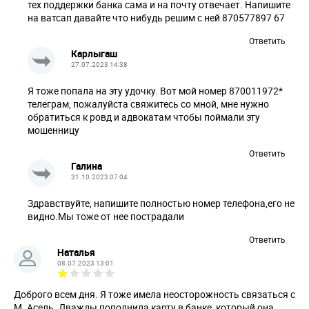
тех поддержки банка сама и на почту отвечает. Напишите
на ватсап давайте что нибудь решим с ней 870577897 67
Ответить
Карлыгаш
27.07.2023 14:38
Я тоже попала на эту удочку. Вот мой номер 870011972*
телеграм, пожалуйста свяжитесь со мной, мне нужно
обратиться к ровд и адвокатам чтобы поймали эту
мошенницу
Ответить
Галина
31.10.2023 07:04
Здравствуйте, напишите полностью номер телефона,его не
видно.Мы тоже от нее пострадали
Ответить
Наталья
08.07.2023 13:01
Доброго всем дня. Я тоже имела неосторожность связаться с
М. Асель. Дважды пополнила карту в банке, который она