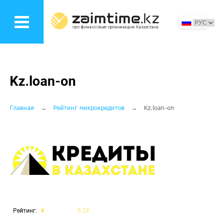
Перейти
к
основному
содержанию
Kz.loan-on
Строка
Главная
Рейтинг микрокредитов
Kz.loan-on
навигации
Рейтинг
0.29