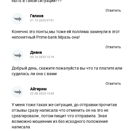
быть в такой ситуации???
Ответить
Галина
31.10.2023 07:01
Конечно это понты,мы тоже ей полляма закинули в этот
непонятный Prime-bank.Мразь она!
Ответить
Диана
03.10.2023 12:19
Добрый день, скажите пожалуйста вы что та платите или
судилась ли она с вами
Ответить
Айгерим
22.08.2023 13:36
У меня тоже такая же ситуация, до отправки прочитав
отзывы сразу написала что отменить он на это не
среагировали , потом пищит что отправила. Зная
возможно мошенник из без исходного положения
написала