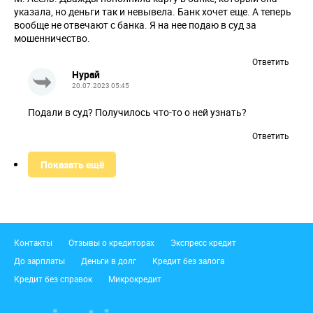
указала, но деньги так и невывела. Банк хочет еще. А теперь
вообще не отвечают с банка. Я на нее подаю в суд за
мошенничество.
Ответить
Нурай
20.07.2023 05:45
Подали в суд? Получилось что-то о ней узнать?
Ответить
Показать ещё
Подвал
Контакты
Отзывы о кредиторах
Экспресс кредит
До зарплаты
Деньги в долг
Кредит без залога
Кредит без справок
Микрокредит