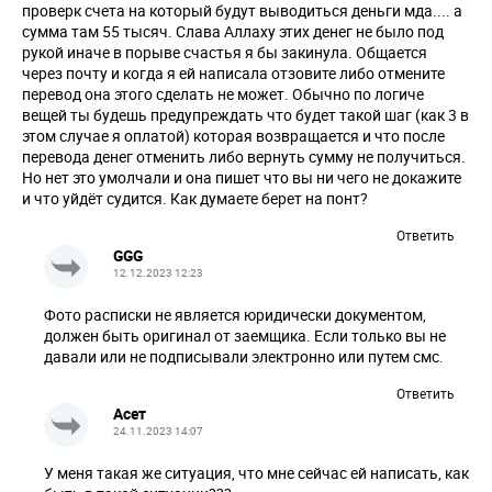
проверк счета на который будут выводиться деньги мда.... а
сумма там 55 тысяч. Слава Аллаху этих денег не было под
рукой иначе в порыве счастья я бы закинула. Общается
через почту и когда я ей написала отзовите либо отмените
перевод она этого сделать не может. Обычно по логиче
вещей ты будешь предупреждать что будет такой шаг (как 3 в
этом случае я оплатой) которая возвращается и что после
перевода денег отменить либо вернуть сумму не получиться.
Но нет это умолчали и она пишет что вы ни чего не докажите
и что уйдёт судится. Как думаете берет на понт?
Ответить
GGG
12.12.2023 12:23
Фото расписки не является юридически документом,
должен быть оригинал от заемщика. Если только вы не
давали или не подписывали электронно или путем смс.
Ответить
Асет
24.11.2023 14:07
У меня такая же ситуация, что мне сейчас ей написать, как