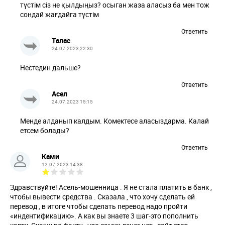
түстім сіз не қылдыңыз? осыган жаза аласыз ба мен тож
сондай жағдайга түстім
Ответить
Талас
24.07.2023 22:30
Нестедин дальше?
Ответить
Асел
24.07.2023 15:15
Менде алданып калдым. Комектесе аласыздарма. Калай
етсем болады?
Ответить
Ками
12.07.2023 14:38
Здравствуйте! Асель-мошенница . Я не стала платить в банк ,
чтобы вывести средства . Сказала , что хочу сделать ей
перевод , в итоге чтобы сделать перевод надо пройти
«индентификацию». А как вы знаете 3 шаг-это пополнить