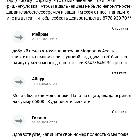
карту. Скажу по факту , что самих денег нет , сайт этот
фишинг-уловка . Чтобы в дальнейшем не было неприятностей
давайте вместе соберёмся и защитим себя от неё. Напишите
мне на ватсап , чтобы собрать доказательства 8778 930 70 **
Ответить
Мейрам
22.12.2023 19:35
добрый вечер я тоже попался на Модарову Асель.
свяжитесь сомнои если груповой подадим то её быстрее
наидут у меня много данных отнеи 87478646030 срочно
Ответить
Айнур
11.11.2023 01:11
Меня обманули мошенники! Папаша еще зделада перевод
на сумму 66000 ! Куда писать скажите
Ответить
Галина
31.10.2023 07:03
Здравствуйте, напишите свой номер полностью,мы тоже