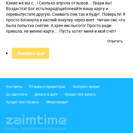
Какие же вы с...! Сколько апрчла отзывов... Твари вы!
Воздастся! Бог есть!народ!щаблоеайте вашу карту и
перевыпустите другую. Снимать они так и будут. Поверьте! Я
просто блокнула в каспий покупку через инет. Читаю смс что
была попытка снятия. А хрен им лысого! Просто ради
прикола, не меняю карту.... Пусть хотят меня и мой счёт!
Ответить
Показать ещё
Подвал
Контакты
Отзывы о кредиторах
Экспресс кредит
До зарплаты
Деньги в долг
Кредит без залога
Кредит без справок
Микрокредит