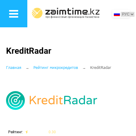
Перейти
к
основному
содержанию
KreditRadar
Строка
Главная
Рейтинг микрокредитов
KreditRadar
навигации
Рейтинг
0.30