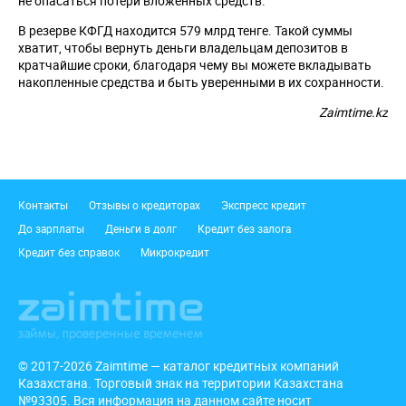
не опасаться потери вложенных средств.
В резерве КФГД находится 579 млрд тенге. Такой суммы
хватит, чтобы вернуть деньги владельцам депозитов в
кратчайшие сроки, благодаря чему вы можете вкладывать
накопленные средства и быть уверенными в их сохранности.
Zaimtime.kz
Подвал
Контакты
Отзывы о кредиторах
Экспресс кредит
До зарплаты
Деньги в долг
Кредит без залога
Кредит без справок
Микрокредит
© 2017-2026 Zaimtime — каталог кредитных компаний
Казахстана. Торговый знак на территории Казахстана
№93305. Вся информация на данном сайте носит