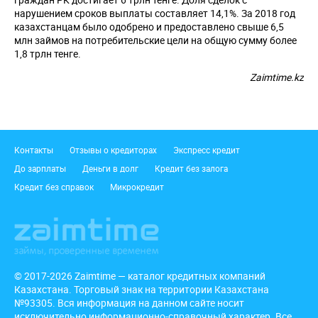
нарушением сроков выплаты составляет 14,1%. За 2018 год
казахстанцам было одобрено и предоставлено свыше 6,5
млн займов на потребительские цели на общую сумму более
1,8 трлн тенге.
Zaimtime.kz
Подвал
Контакты
Отзывы о кредиторах
Экспресс кредит
До зарплаты
Деньги в долг
Кредит без залога
Кредит без справок
Микрокредит
© 2017-2026 Zaimtime — каталог кредитных компаний
Казахстана. Торговый знак на территории Казахстана
№93305. Вся информация на данном сайте носит
исключительно информационно-справочный характер. Все