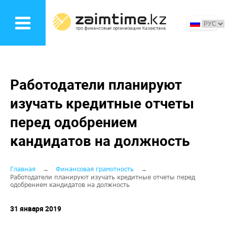
Перейти
к
основному
содержанию
Работодатели планируют
изучать кредитные отчеты
перед одобрением
кандидатов на должность
Строка
Главная
Финансовая грамотность
Работодатели планируют изучать кредитные отчеты перед
одобрением кандидатов на должность
навигации
31 января 2019