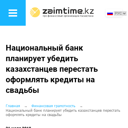
Перейти
к
основному
содержанию
Национальный банк
планирует убедить
казахстанцев перестать
оформлять кредиты на
свадьбы
Строка
Главная
Финансовая грамотность
Национальный банк планирует убедить казахстанцев перестать
оформлять кредиты на свадьбы
навигации