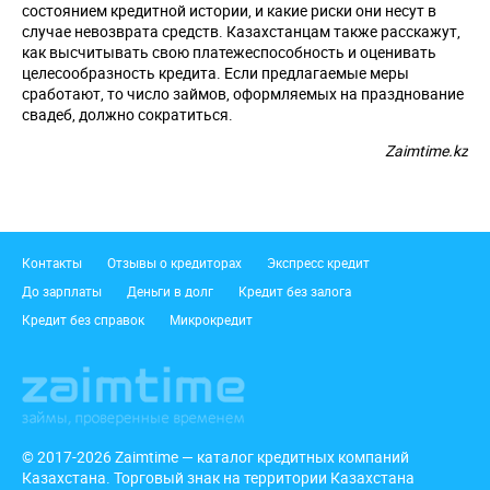
состоянием кредитной истории, и какие риски они несут в
случае невозврата средств. Казахстанцам также расскажут,
как высчитывать свою платежеспособность и оценивать
целесообразность кредита. Если предлагаемые меры
сработают, то число займов, оформляемых на празднование
свадеб, должно сократиться.
Zaimtime.kz
Подвал
Контакты
Отзывы о кредиторах
Экспресс кредит
До зарплаты
Деньги в долг
Кредит без залога
Кредит без справок
Микрокредит
© 2017-2026 Zaimtime — каталог кредитных компаний
Казахстана. Торговый знак на территории Казахстана