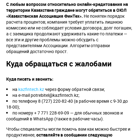
С любым вопросом относительно онлайн-кредитования на
территории Казахстана граждане могут обратиться в ОЮЛ
«Казахстанская Ассоциация ФинТех».
Не понятен порядок
расчета процентов; компания требует уплатить лишнюю
комиссию или не соблюдает условия договора; долг погашен,
а с заемщика продолжают удерживать какие-то платежи —
все эти и другие проблемы можно обсудить с
представителями Ассоциации. Алгоритм отправки
обращений достаточно прост.
Куда обращаться с жалобами
Куда писать и звонить:
на
kazfintech.kz
через форму обратной связи;
на e-mail potrebitel@kazfintech.kz;
по телефону 8 (727) 220-82-40 (в рабочее время с 9-30 до
18-00);
по номеру + 7 771 228-69-09 — для обычных звонков и
сообщений в WhatsApp (также в рабочие часы).
Чтобы специалисты могли помочь вам как можно быстрее и
продуктивнее,
оставляйте в сообщении следующую