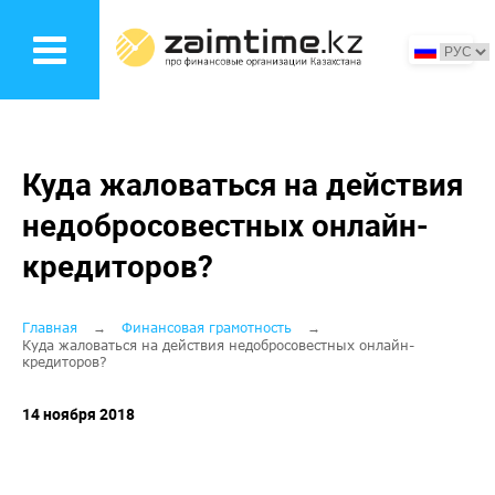
Перейти
к
основному
содержанию
Куда жаловаться на действия
недобросовестных онлайн-
кредиторов?
Строка
Главная
Финансовая грамотность
Куда жаловаться на действия недобросовестных онлайн-
кредиторов?
навигации
14 ноября 2018