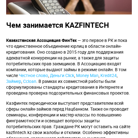
Чем занимается KAZFINTECH
Казахстанская Ассоциация ФинТех
— это первое в РК и пока
что единственное объединение юрлиц в области онлайн-
кредитования. Оно создано в 2015 году для поддержания
адекватной конкуренции на рынке, а также для защиты
потребительских прав заемщиков. В Ассоциацию входят
компании, которые выдают займы в режиме онлайн. В том
числе
Честное слово
,
Деньги Click
,
Money Man
,
Kredit24
,
Займер
,
Ccloan
. В рамках их совместной работы были
сформулированы стандарты кредитования в Интернете и
проведена проверка подозрительных финансовых проектов.
Казфинтех периодически выступает представителем всей
сферы онлайн-займов перед Нацбанком. Также он проводит
семинары, конференции и мастер-классы по повышению
финграмотности и освещает вопросы защиты
потребительских прав. Граждане РК могут оставить на сайте
kazfintech.kz свои жалобы и отклики. Особенно эффективны