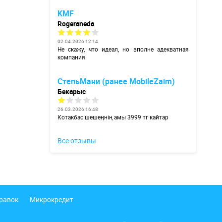
KMF
Rogeraneda
02.04.2026 12:14
Не скажу, что идеал, но вполне адекватная
компания.
СтепьМани (ранее MobileZaim)
Бекарыс
26.03.2026 16:48
Котакбас шешеңнің амы 3999 тг кайтар
Все отзывы
правок
Микрокредит