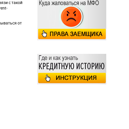
вязи с такой
ent-
зываться от