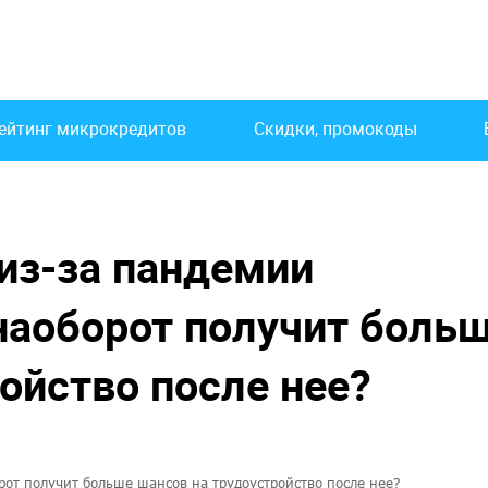
ейтинг микрокредитов
Скидки, промокоды
 из-за пандемии
 наоборот получит боль
ойство после нее?
орот получит больше шансов на трудоустройство после нее?