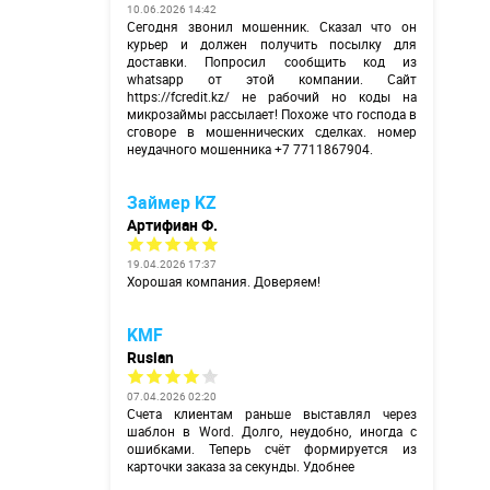
10.06.2026 14:42
Сегодня звонил мошенник. Сказал что он
курьер и должен получить посылку для
доставки. Попросил сообщить код из
whatsapp от этой компании. Сайт
https://fcredit.kz/
не рабочий но коды на
микрозаймы рассылает! Похоже что господа в
сговоре в мошеннических сделках. номер
неудачного мошенника +7 7711867904.
Займер KZ
Артифиан Ф.
19.04.2026 17:37
Хорошая компания. Доверяем!
KMF
Ruslan
07.04.2026 02:20
Счета клиентам раньше выставлял через
шаблон в Word. Долго, неудобно, иногда с
ошибками. Теперь счёт формируется из
карточки заказа за секунды. Удобнее