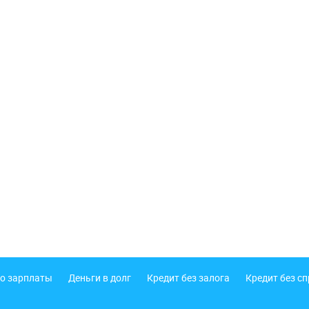
о зарплаты
Деньги в долг
Кредит без залога
Кредит без с