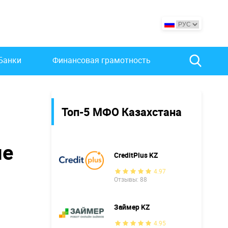
Банки
Финансовая грамотность
Топ-5 МФО Казахстана
ше
CreditPlus KZ
4.97
Отзывы: 88
Займер KZ
4.95