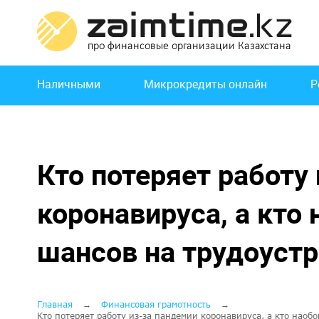
Перейти
к
основному
содержанию
Основная
Наличными
Микрокредиты онлайн
Р
навигация
Кто потеряет работу
коронавируса, а кто
шансов на трудоустр
Строка
Главная
Финансовая грамотность
Кто потеряет работу из-за пандемии коронавируса, а кто наоб