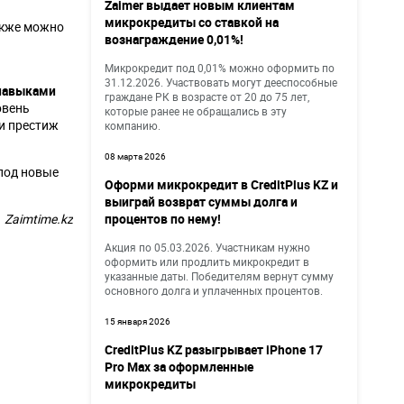
Zaimer выдает новым клиентам
микрокредиты со ставкой на
акже можно
вознаграждение 0,01%!
Микрокредит под 0,01% можно оформить по
31.12.2026. Участвовать могут дееспособные
 навыками
граждане РК в возрасте от 20 до 75 лет,
овень
которые ранее не обращались в эту
 и престиж
компанию.
08 марта 2026
под новые
Оформи микрокредит в CreditPlus KZ и
выиграй возврат суммы долга и
Zaimtime.kz
процентов по нему!
Акция по 05.03.2026. Участникам нужно
оформить или продлить микрокредит в
указанные даты. Победителям вернут сумму
основного долга и уплаченных процентов.
15 января 2026
CreditPlus KZ разыгрывает iPhone 17
Pro Max за оформленные
микрокредиты