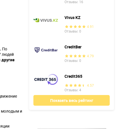
Отзывы: 16
Vivus KZ
4.91
Отзывы: 0
CreditBar
.
По
У людей
4.79
 другие
Отзывы: 0
Credit365
4.57
Отзывы: 4
едвижение
Показать весь рейтинг
а молодым и
ляции