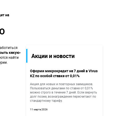
ет на
ФО
заботиться
крыть какую-
Акции и новости
аются найти
ерии.
Оформи микрокредит на 7 дней в Vivus
KZ по особой ставке от 0,01%
Акция для новых и повторных заемщиков.
Пользоваться деньгами по ставке от 0,01%
можно строго в течение 7 дней. Если вернуть
долг позже, вознаграждение пересчитают по
стандартному тарифу.
11 марта 2026