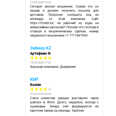
10.06.2026 14:42
Сегодня звонил мошенник. Сказал что он
курьер и должен получить посылку для
доставки. Попросил сообщить код из
whatsapp от этой компании. Сайт
https://fcredit.kz/
не рабочий но коды на
микрозаймы рассылает! Похоже что господа в
сговоре в мошеннических сделках. номер
неудачного мошенника +7 7711867904.
Займер KZ
Артифиан Ф.
19.04.2026 17:37
Хорошая компания. Доверяем!
KMF
Ruslan
07.04.2026 02:20
Счета клиентам раньше выставлял через
шаблон в Word. Долго, неудобно, иногда с
ошибками. Теперь счёт формируется из
карточки заказа за секунды. Удобнее