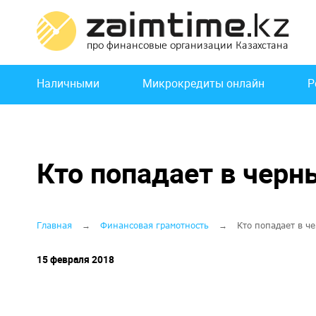
Перейти
к
основному
содержанию
Основная
Наличными
Микрокредиты онлайн
Р
навигация
Кто попадает в черн
Строка
Главная
Финансовая грамотность
Кто попадает в ч
навигации
15 февраля 2018