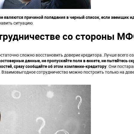
не являются причиной попадания в черный список, если заемщик ид
равить ситуацию.
отрудничестве со стороны М
достаточно сложно восстановить доверие кредитора. Лучше всего о
остоверные данные, не пропускайте поля в анкете, не пытайтесь с
остей, сразу сообщайте об этом компании-кредитору
. Они постар
. Взаимовыгодное сотрудничество можно построить только на дов