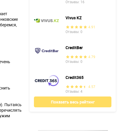
Отзывы: 16
нает
Vivus KZ
анковские
беремся,
4.91
Отзывы: 0
CreditBar
4.79
ечень
Отзывы: 0
Credit365
4.57
снить
Отзывы: 4
Показать весь рейтинг
). Пытаясь
перечислять
чужим