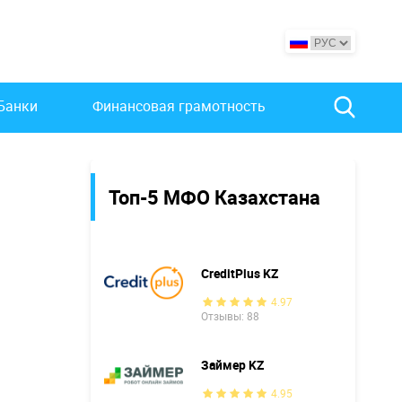
Банки
Финансовая грамотность
Топ-5 МФО Казахстана
CreditPlus KZ
4.97
Отзывы: 88
Займер KZ
4.95