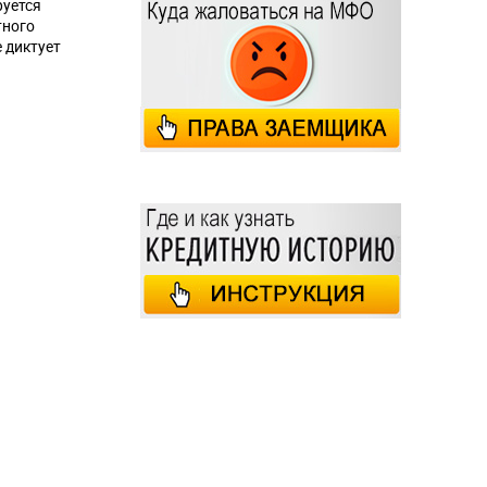
руется
тного
 диктует