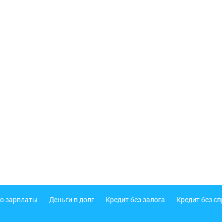
о зарплаты
Деньги в долг
Кредит без залога
Кредит без с