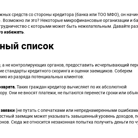
жных средств со стороны кредитора (банка или ТОО МФО), он начи
». Возможно ли это? Некоторые микрофинансовые организации и б
трудничество с которыми может быть нежелательным. Давайте раз
го избежать
.
рный список
, а не контролирующих органов, предоставить исчерпывающий пер
е стандарты кредитного скоринга и оценки заемщиков. Соберем
нию из разряда потенциальных клиентов:
озврата.
Таких граждан кредитор вычисляет по их абсолютной
ору. Они не вносят платежи, не пытаются перенести сроки или объя
 заявки
(не путать с опечатками или непреднамеренными ошибками
ечестный заемщик может указывать завышенный уровень доходов, 
нов. Сюда же относится незаконная попытка получить деньги по 