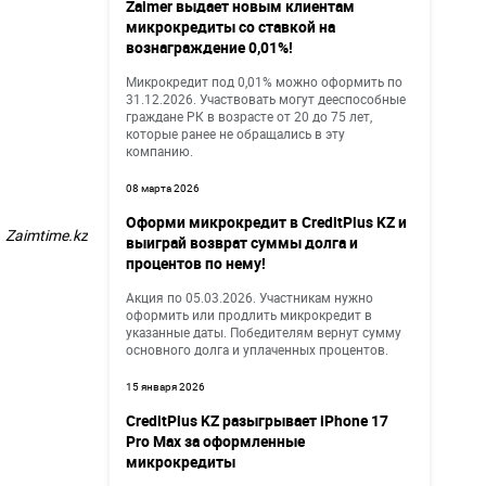
Zaimer выдает новым клиентам
микрокредиты со ставкой на
вознаграждение 0,01%!
Микрокредит под 0,01% можно оформить по
31.12.2026. Участвовать могут дееспособные
граждане РК в возрасте от 20 до 75 лет,
которые ранее не обращались в эту
компанию.
08 марта 2026
Оформи микрокредит в CreditPlus KZ и
Zaimtime.kz
выиграй возврат суммы долга и
процентов по нему!
Акция по 05.03.2026. Участникам нужно
оформить или продлить микрокредит в
указанные даты. Победителям вернут сумму
основного долга и уплаченных процентов.
15 января 2026
CreditPlus KZ разыгрывает iPhone 17
Pro Max за оформленные
микрокредиты