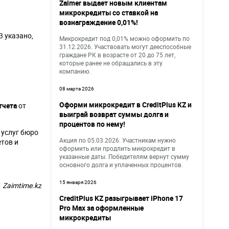
Zaimer выдает новым клиентам
микрокредиты со ставкой на
вознаграждение 0,01%!
 указано,
Микрокредит под 0,01% можно оформить по
31.12.2026. Участвовать могут дееспособные
граждане РК в возрасте от 20 до 75 лет,
которые ранее не обращались в эту
компанию.
08 марта 2026
Оформи микрокредит в CreditPlus KZ и
тчета
от
выиграй возврат суммы долга и
процентов по нему!
 услуг бюро
Акция по 05.03.2026. Участникам нужно
етов и
оформить или продлить микрокредит в
указанные даты. Победителям вернут сумму
основного долга и уплаченных процентов.
15 января 2026
Zaimtime.kz
CreditPlus KZ разыгрывает iPhone 17
Pro Max за оформленные
микрокредиты