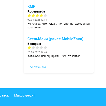
KMF
Rogeraneda
02.04.2026 12:14
Не скажу, что идеал, но вполне адекватная
компания.
СтепьМани (ранее MobileZaim)
Бекарыс
26.03.2026 16:48
Котакбас шешеңнің амы 3999 тг кайтар
Все отзывы
правок
Микрокредит