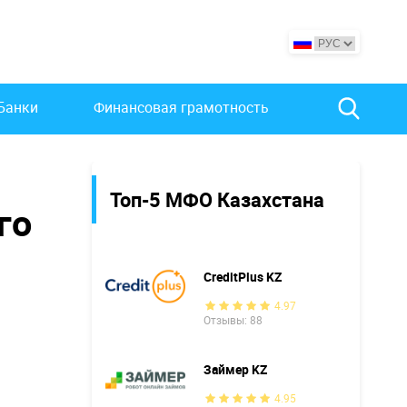
Банки
Финансовая грамотность
Топ-5 МФО Казахстана
го
CreditPlus KZ
4.97
Отзывы: 88
Займер KZ
4.95