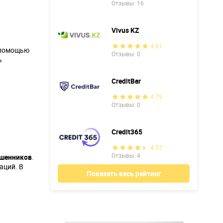
Отзывы: 16
Vivus KZ
4.91
 помощью
Отзывы: 0
ь
CreditBar
4.79
Отзывы: 0
Credit365
4.57
Отзывы: 4
ошенников
.
аций. В
Показать весь рейтинг