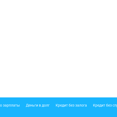
о зарплаты
Деньги в долг
Кредит без залога
Кредит без с