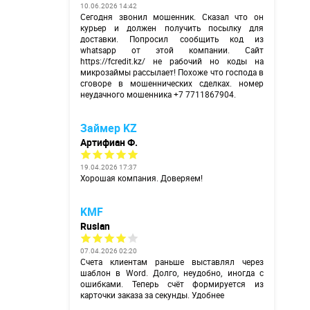
10.06.2026 14:42
Сегодня звонил мошенник. Сказал что он
курьер и должен получить посылку для
доставки. Попросил сообщить код из
whatsapp от этой компании. Сайт
https://fcredit.kz/
не рабочий но коды на
микрозаймы рассылает! Похоже что господа в
сговоре в мошеннических сделках. номер
неудачного мошенника +7 7711867904.
Займер KZ
Артифиан Ф.
19.04.2026 17:37
Хорошая компания. Доверяем!
KMF
Ruslan
07.04.2026 02:20
Счета клиентам раньше выставлял через
шаблон в Word. Долго, неудобно, иногда с
ошибками. Теперь счёт формируется из
карточки заказа за секунды. Удобнее