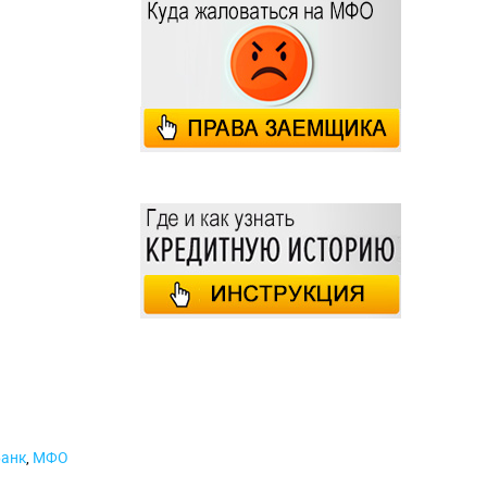
банк
,
МФО