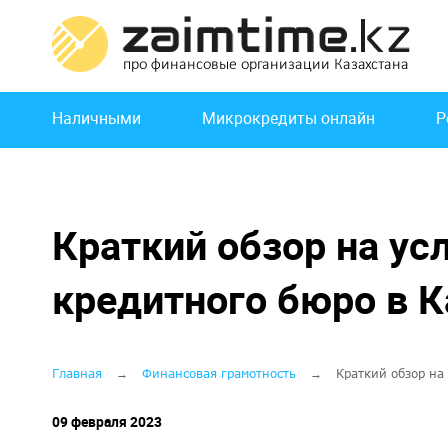
Перейти
к
основному
содержанию
Основная
Наличными
Микрокредиты онлайн
Р
навигация
Краткий обзор на усл
кредитного бюро в К
Строка
Главная
Финансовая грамотность
Краткий обзор на 
навигации
09 февраля 2023