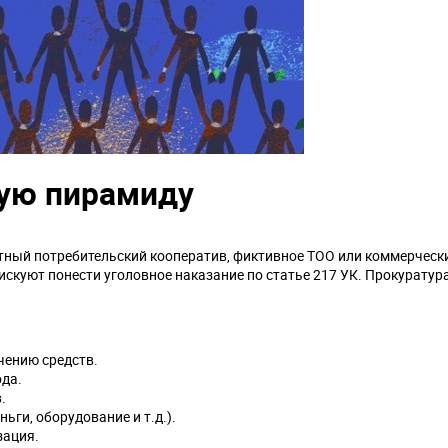
вую пирамиду
ный потребительский кооператив, фиктивное ТОО или коммерчески
искуют понести уголовное наказание по статье 217 УК. Прокуратур
чению средств.
да.
.
ьги, оборудование и т.д.).
зация.