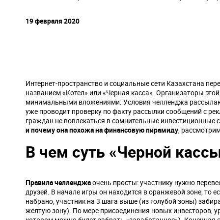
навигации
19 февраля 2020
Интернет-пространство и социальные сети Казахстана пе
названием «Котел» или «Черная касса». Организаторы это
минимальными вложениями. Условия челленджа рассылают 
уже проводит проверку по факту рассылки сообщений с ре
граждан не вовлекаться в сомнительные инвестиционные с
и почему она похожа на финансовую пирамиду
, рассмотрим
В чем суть «Черной касс
Правила челленджа
очень просты: участнику нужно перевес
друзей. В начале игры он находится в оранжевой зоне, то е
набрано, участник на 3 шага выше (из голубой зоны) забир
желтую зону). По мере присоединения новых инвесторов, ур
котором можно будет забрать «заработанное»). Конечная с