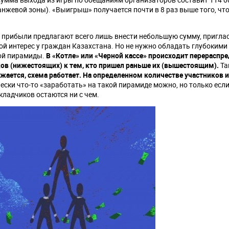
анжевой зоны). «Выигрыш» получается почти в 8 раз выше того, чт
я прибыли предлагают всего лишь внести небольшую сумму, пригла
й интерес у граждан Казахстана. Но не нужно обладать глубокими
вой пирамиды.
В «Котле» или «Черной кассе» происходит перераспр
ов (нижестоящих) к тем, кто пришел раньше их (вышестоящим).
Та
жается, схема работает. На определенном количестве участников 
ески что-то «заработать» на такой пирамиде можно, но только есл
кладчиков остаются ни с чем.