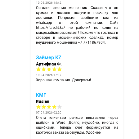
10.06.2026 14:42
Сегодня звонил мошенник. Сказал что он
курьер и должен получить посылку для
доставки. Попросил сообщить код из
whatsapp от этой компании. Сайт
https://fcredit.kz/
не рабочий но коды на
микрозаймы рассылает! Похоже что господа в
сговоре в мошеннических сделках. номер
неудачного мошенника +7 7711867904.
Займер KZ
Артифиан Ф.
19.04.2026 17:37
Хорошая компания. Доверяем!
KMF
Ruslan
07.04.2026 02:20
Счета клиентам раньше выставлял через
шаблон в Word. Долго, неудобно, иногда с
ошибками. Теперь счёт формируется из
карточки заказа за секунды. Удобнее