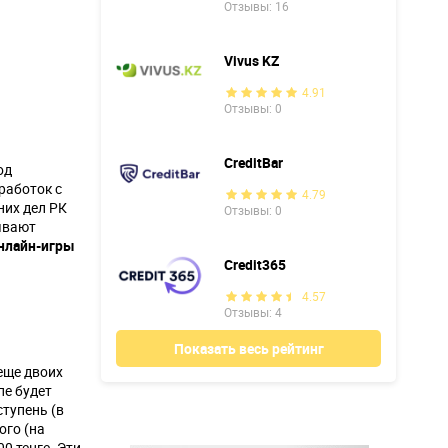
Отзывы: 16
Vivus KZ
4.91
Отзывы: 0
CreditBar
од
работок с
4.79
них дел РК
Отзывы: 0
ывают
онлайн-игры
Credit365
4.57
Отзывы: 4
Показать весь рейтинг
еще двоих
пе будет
ступень (в
ого (на
0 тенге. Эти