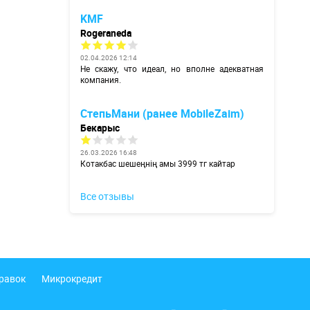
KMF
Rogeraneda
02.04.2026 12:14
Не скажу, что идеал, но вполне адекватная
компания.
СтепьМани (ранее MobileZaim)
Бекарыс
26.03.2026 16:48
Котакбас шешеңнің амы 3999 тг кайтар
Все отзывы
правок
Микрокредит