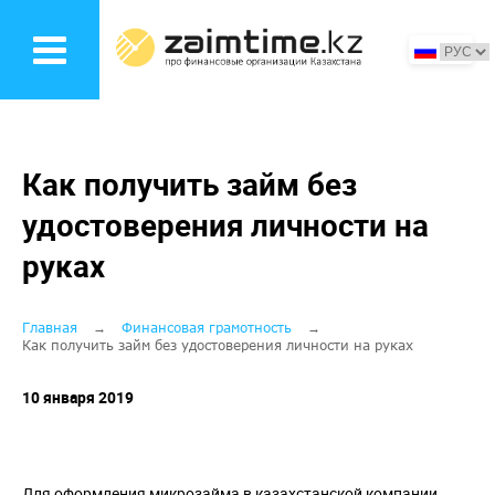
Перейти
к
основному
содержанию
Как получить займ без
удостоверения личности на
руках
Строка
Главная
Финансовая грамотность
Как получить займ без удостоверения личности на руках
навигации
10 января 2019
Для оформления микрозайма в казахстанской компании