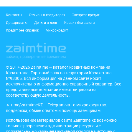
Подвал
Контакты
Отзывы о кредиторах
Экспресс кредит
До зарплаты
Деньги в долг
Кредит без залога
Кредит без справок
Микрокредит
© 2017-2026 Zaimtime — каталог кредитных компаний
Казахстана. Торговый знак на территории Казахстана
№93305. Вся информация на данном сайте носит
исключительно информационно-справочный характер. Все
представленные компании имеют лицензии на
соответствующую деятельность.
🔹
t.me/zaimtimeKZ
— Telegram чат о микрокредитах:
поддержка, обмен опытом и помощь заемщикам.
Использование материалов сайта Zaimtime.kz возможно
только с разрешения администрации ресурса и с
обязательным указанием активной ссылки на источник,