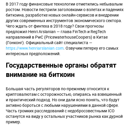
В 2017 году финансовые технологии отметились небывалым
ростом. Новости пестрили заголовками о взлетах и падениях
биткоина, разработке новых онлайн-сервисов и внедрении
других современных инструментов экономического сектора.
Чего ждать от финтеха в 2018 году? Свои прогнозы
предложил Henri Arslanian — глава FinTech и RegTech
направлений в PwC (PricewaterhouseCoopers) в Китае
(Гонконг). Официальный сайт специалиста —
https://www.henriarslanian.com
. Озвучим пятерку его самых
интересных предположений.
Государственные органы обратят
внимание на биткоин
Большая часть регуляторов по-прежнему относится к
криптовалютам с осторожностью, опираясь на взвешенный
и практический подход. Но они дали ясно понять, что будут
активно бороться с любыми нарушениями в данной сфере.
Часть громких расследований с недобросовестными ICO
останутся на виду у остальных участников рынка как дурной
пример.