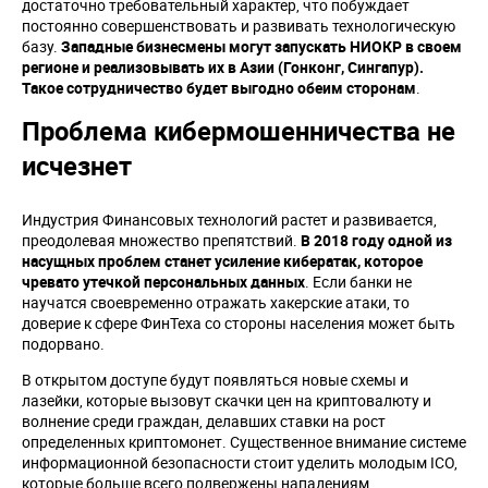
достаточно требовательный характер, что побуждает
постоянно совершенствовать и развивать технологическую
базу.
Западные бизнесмены могут запускать НИОКР в своем
регионе и реализовывать их в Азии (Гонконг, Сингапур).
Такое сотрудничество будет выгодно обеим сторонам
.
Проблема кибермошенничества не
исчезнет
Индустрия Финансовых технологий растет и развивается,
преодолевая множество препятствий.
В 2018 году одной из
насущных проблем станет усиление кибератак, которое
чревато утечкой персональных данных
. Если банки не
научатся своевременно отражать хакерские атаки, то
доверие к сфере ФинТеха со стороны населения может быть
подорвано.
В открытом доступе будут появляться новые схемы и
лазейки, которые вызовут скачки цен на криптовалюту и
волнение среди граждан, делавших ставки на рост
определенных криптомонет. Существенное внимание системе
информационной безопасности стоит уделить молодым ICO,
которые больше всего подвержены нападениям