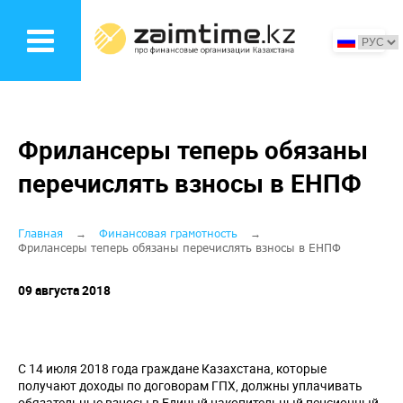
Перейти
к
основному
содержанию
Фрилансеры теперь обязаны
перечислять взносы в ЕНПФ
Строка
Главная
Финансовая грамотность
Фрилансеры теперь обязаны перечислять взносы в ЕНПФ
навигации
09 августа 2018
С 14 июля 2018 года граждане Казахстана, которые
получают доходы по договорам ГПХ, должны уплачивать
обязательные взносы в Единый накопительный пенсионный