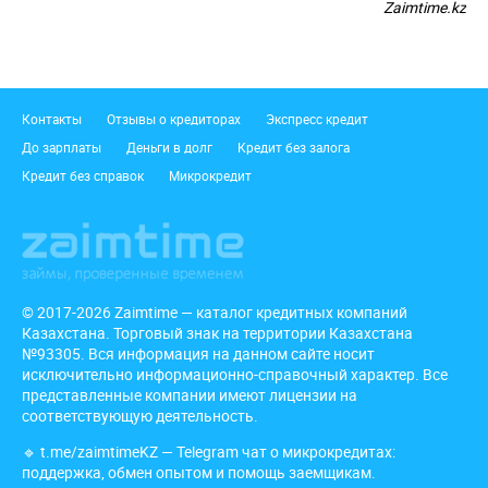
Zaimtime.kz
Подвал
Контакты
Отзывы о кредиторах
Экспресс кредит
До зарплаты
Деньги в долг
Кредит без залога
Кредит без справок
Микрокредит
© 2017-2026 Zaimtime — каталог кредитных компаний
Казахстана. Торговый знак на территории Казахстана
№93305. Вся информация на данном сайте носит
исключительно информационно-справочный характер. Все
представленные компании имеют лицензии на
соответствующую деятельность.
🔹
t.me/zaimtimeKZ
— Telegram чат о микрокредитах:
поддержка, обмен опытом и помощь заемщикам.