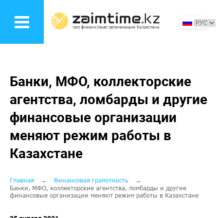
Перейти
к
основному
содержанию
Банки, МФО, коллекторские
агентства, ломбарды и другие
финансовые организации
меняют режим работы в
Казахстане
Строка
Главная
Финансовая грамотность
Банки, МФО, коллекторские агентства, ломбарды и другие
финансовые организации меняют режим работы в Казахстане
навигации