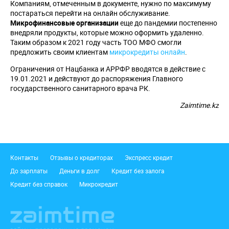
Компаниям, отмеченным в документе, нужно по максимуму
постараться перейти на онлайн обслуживание.
Микрофинансовые организации
еще до пандемии постепенно
внедряли продукты, которые можно оформить удаленно.
Таким образом к 2021 году часть ТОО МФО смогли
предложить своим клиентам
микрокредиты онлайн
.
Ограничения от Нацбанка и АРРФР вводятся в действие с
19.01.2021 и действуют до распоряжения Главного
государственного санитарного врача РК.
Zaimtime.kz
Подвал
Контакты
Отзывы о кредиторах
Экспресс кредит
До зарплаты
Деньги в долг
Кредит без залога
Кредит без справок
Микрокредит