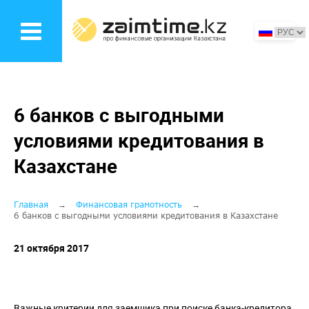
Перейти
к
основному
содержанию
6 банков с выгодными
условиями кредитования в
Казахстане
Строка
Главная
Финансовая грамотность
6 банков с выгодными условиями кредитования в Казахстане
навигации
21 октября 2017
Важные критерии для заемщика при поиске банка-кредитора